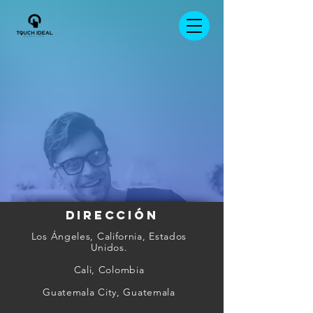
DIRECCIÓN
Los Ángeles, California, Estados
Unidos.
Cali, Colombia
Guatemala City, Guatemala